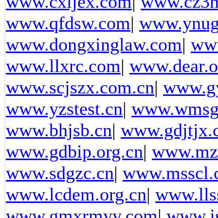
www.cxljex.com
|
www.cz3n
www.qfdsw.com
|
www.ynug
www.dongxinglaw.com
|
www
www.llxrc.com
|
www.dear.o
www.scjszx.com.cn
|
www.g
www.yzstest.cn
|
www.wmsg
www.bhjsb.cn
|
www.gdjtjx.
www.gdbip.org.cn
|
www.mzf
www.sdgzc.cn
|
www.msscl.
www.lcdem.org.cn
|
www.lls
www.gmxrmyy.com
|
www.js