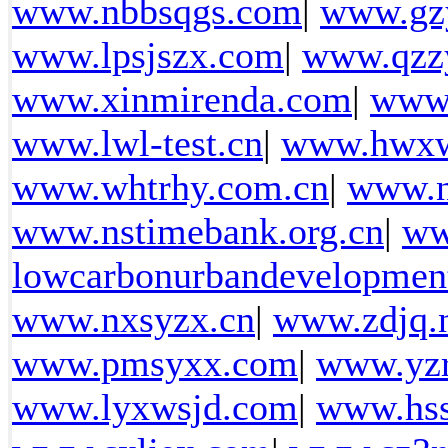
www.nbbsqgs.com
|
www.gzy
www.lpsjszx.com
|
www.qzz
www.xinmirenda.com
|
www.
www.lwl-test.cn
|
www.hwxw
www.whtrhy.com.cn
|
www.n
www.nstimebank.org.cn
|
ww
lowcarbonurbandevelopment
www.nxsyzx.cn
|
www.zdjq.
www.pmsyxx.com
|
www.yz
www.lyxwsjd.com
|
www.hss