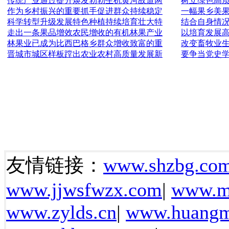
传统产业通过提升焕发勃勃生机黄河故道两
树立绿色高
作为乡村振兴的重要抓手促进群众持续稳定
一幅果乡美
科学转型升级发展特色种植持续培育壮大特
结合自身情
走出一条果品增效农民增收的有机林果产业
以培育发展
林果业已成为比西巴格乡群众增收致富的重
改变畜牧业
晋城市城区样板蹚出农业农村高质量发展新
要争当党史
友情链接：
www.shzbg.com
www.jjwsfwzx.com
|
www.m
www.zylds.cn
|
www.huangm