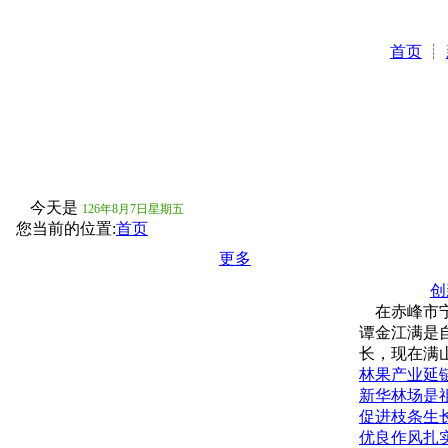
首页
┊
今天是
126年8月7日星期五
您当前的位置:
首页
更多
创
在赤峰市宁
谭金江满是
长，现在满山
林果产业延
新华林场是
促进枝条生
优良作风扎