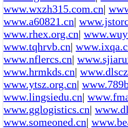
www.wxzh315.com.cn
|
www
www.a60821.cn
|
www.jstorc
www.rhex.org.cn
|
www.wuyu
www.tqhrvb.cn
|
www.ixqa.c
www.nflercs.cn
|
www.sjiaru
www.hrmkds.cn
|
www.dlscz
www.ytsz.org.cn
|
www.789b
www.lingsiedu.cn
|
www.fma
www.gglogistics.cn
|
www.dl
www.someoned.cn
|
www.bea