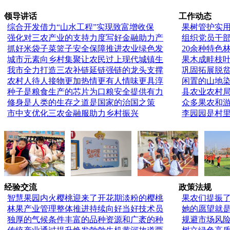
领导讲话
工作动态
综合开发借力“山水工程”实现致富增收保
果树管护实
强化对三农产业的支持力度写好金融助力产
组织党员干
抓好米袋子菜篮子安全保障推进农业绿色发
20余种特色
城市元素向乡村集聚让农民过上现代城镇生
果木成畦枝
我市全力打造三农补链延链强链的龙头支撑
巩固拓展脱
农村人待人接物更加热情更有人情味更具淳
闲置的山地
种子是粮食生产的芯片为口粮安全提供有力
县农业农村
修身是人类的生存之道是国家的治国之策
众多果农和
市中支优化三农金融服助力乡村振兴
李园园是村
经验交流
政策法规
智慧果园内火樱桃迎来了开花期淡粉的樱桃
果农们提振
林果产业管理整体推进持续向好当好技术员
她的愿望就
独厚的气候条件丰富的品种资源和广袤的种
规避市场风