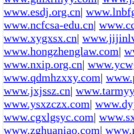
www.esdj.org.cn
|
www.lnbfg
www.ncfcsa-edu.cn
|
www.cd
www.xygxsx.cn
|
www.jijinl
www.hongzhenglaw.com
|
w
www.nxip.org.cn
|
www.ycw
www.qdmhzxxy.com
|
www.
www.jxjssz.cn
|
www.tarmyy
www.ysxzczx.com
|
www.dy
www.cgxlgsyc.com
|
www.sx
www.zghuaniao.com
|
www.