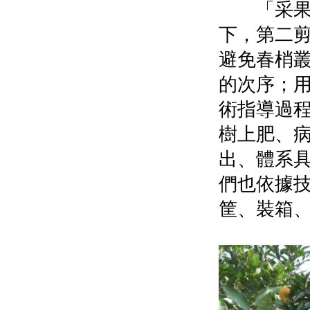
「采果要
下，第二
避免春梢
的次序；
術指導過
樹上肥、
出、體系
們也依據
筐、裝箱