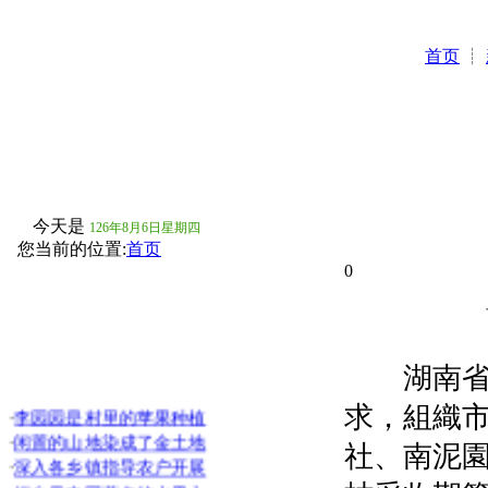
首页
┊
今天是
126年8月6日星期四
您当前的位置:
首页
0
湖南省洞
·
李园园是村里的苹果种植
求，組織
·
闲置的山地染成了金土地
社、南泥
·
深入各乡镇指导农户开展
·
烟台是中国著名的水果之