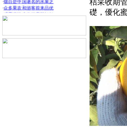
桔采收期
·
众多果农和游客前来品优
礎，優化
·
硕果满枝丰收的喜悦好似
·
果木成畦枝叶间缀满黄灿
·
20余种特色林产品进一步提
·
提升林果产业综合生产能
·
组织党员干部开展抗冰抢
·
县农业农村局将持续对产