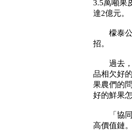
3.5萬噸
達2億元。
檬泰公司
招。
過去，潼
品相欠好
果農們的
好的鮮果
「協同推
高價值鏈