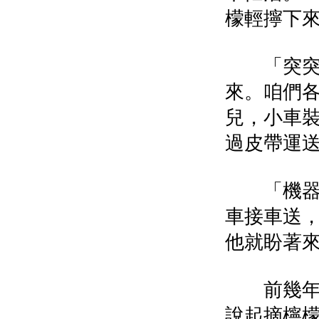
檬輕擰下
「突突突
來。咱們
兒，小車
過皮帶運
「機器幫
車接車送
他就盼著
前幾年可
說起摘檸