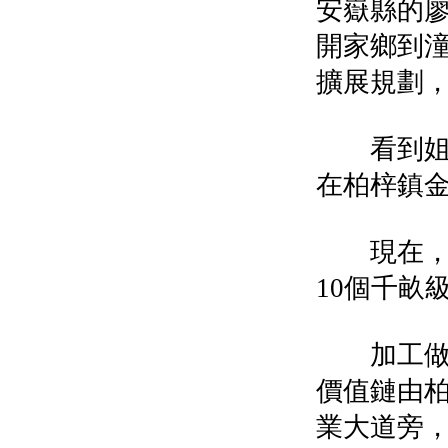
安嶽縣的廖
開家鄉到
擴展規劃
看到姐夫
在柏梓鎮金
現在，潼
10個千畝
加工做深
價值鏈由柏
業大道旁