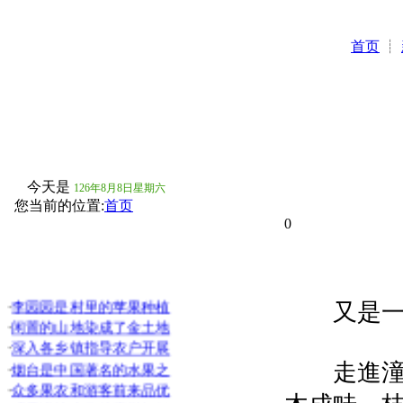
首页
┊
今天是
126年8月8日星期六
您当前的位置:
首页
0
·
李园园是村里的苹果种植
又是一年
·
闲置的山地染成了金土地
·
深入各乡镇指导农户开展
·
烟台是中国著名的水果之
走進潼南
·
众多果农和游客前来品优
·
硕果满枝丰收的喜悦好似