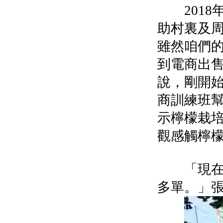
2018
助村裏及
雖然咱們
到電商出
說，剛開
商訓練班
示檸檬栽
觀感觸檸
「現在，
多單。」