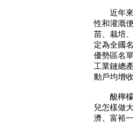
近年來，
性和灌溉
苗、栽培
定為全國
優勢區名單
工業鏈總產
動戶均增收
酸檸檬種
兒怎樣做
濟、富裕