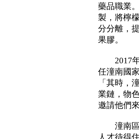
藥品職業
製，將檸
分分離，
果膠。
2017
任潼南國
「其時，
業鏈，物
邀請他們
潼南區地
人才待得