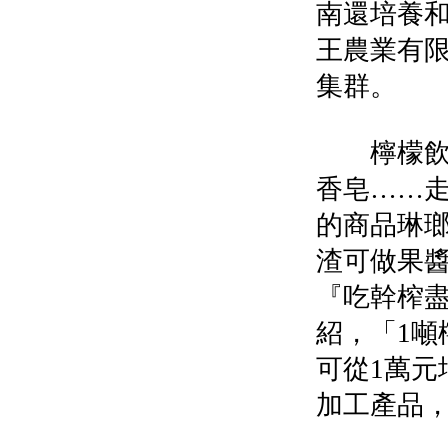
南還培養
王農業有限
集群。
檸檬飲用
香皂……
的商品琳
渣可做果
『吃幹榨
紹，「1噸
可從1萬元
加工產品，