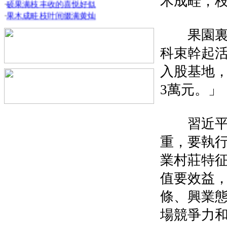
木成畦，
·
果木成畦枝叶间缀满黄灿
·
20余种特色林产品进一步提
·
提升林果产业综合生产能
果園裏，
·
组织党员干部开展抗冰抢
科束幹起
·
县农业农村局将持续对产
入股基地
3萬元。」
習近平總
重，要執
業村莊特
值要效益
條、興業
場競爭力