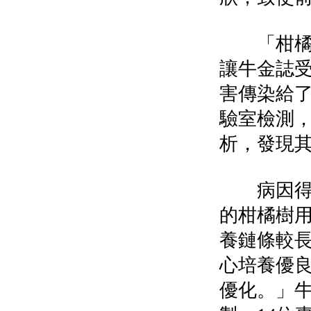
「柑橘樹
讓牛金誌
害傳染給
驗室檢測
析，發現
病因得到
的柑橘樹
養鏈條較
心培養優
優化。」