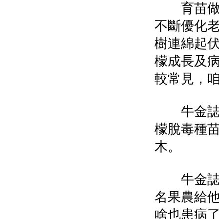
育苗做優
不斷優化
樹連綿起
檬成長及
較常見，
牛金誌是
檬脫毒種
木。
牛金誌記
名果農給
啥也患病