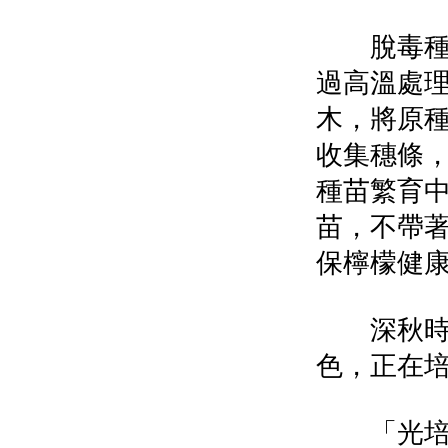
脫毒種苗
過高溫處
木，將原
收集穗條
種苗繁育
苗，不帶
保檸檬健
深秋時節
色，正在
「光培養