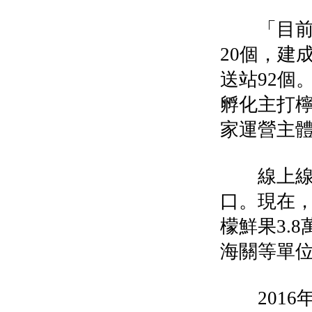
「目前，
20個，建
送站92個
孵化主打檸
家運營主
線上線下
口。現在
檬鮮果3.
海關等單
2016